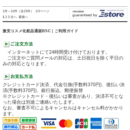
1件～10件（全23件） 1/3ページ
1
2
3
次へ
最後へ
激安コスメ化粧品通販BSC｜ご利用ガイド
インターネットにて24時間受け付けております。
ご注文やご質問メールの対応は、土日祝日を除く平日の
みの対応となります。
クレジットカード決済、代金引換(手数料370円)、後払い決
済(手数料370円)、銀行振込、郵便振替
※クレジットカード・後払いは審査があり、決済不可とな
った場合は別途ご連絡いたします。
なお、審査不可によるキャンセルはキャンセル料がかかり
ます。