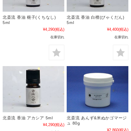
北斎流 香油 梔子(くちなし)
北斎流 香油 白檀(びゃくだん)
5ml
5ml
¥4,290
(税込)
¥4,400
(税込)
在庫切れ
在庫切れ
北斎流 香油 アカシア 5ml
北斎流 あんず&米ぬかゴマージ
ュ 80g
¥4,290
(税込)
¥2,860
(税込)