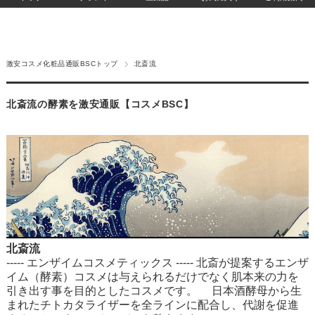
激安コスメ化粧品通販BSCトップ
北斎流
北斎流の酵素を激安通販【コスメBSC】
北斎流
----- エンザイムコスメティックス ----- 北斎が提案するエンザ
イム（酵素）コスメは与えられるだけでなく肌本来の力を
引き出す事を目的としたコスメです。 日本酒酵母から生
まれたチトカタライザーを全ラインに配合し、代謝を促進