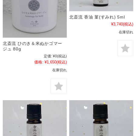
北斎流 香油 菫(すみれ) 5ml
¥3,740
(税込)
在庫切れ
北斎流 ひのき＆米ぬかゴマー
ジュ 80g
定価:
¥0
(税込)
価格:
¥1,650
(税込)
在庫切れ