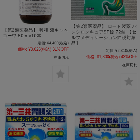
【第2類医薬品】 ロート製薬 パ
【第2類医薬品】 興和 液キャベ
ンシロンキュアSP錠 72錠 【セ
コーワ 50ml×10本
ルフメディケーション節税対象
品】
定価:
¥4,400
(税込)
価格:
¥3,025
(税込)
31%OFF
定価:
¥2,310
(税込)
価格:
¥1,300
(税込)
43%OFF
在庫切れ
在庫切れ