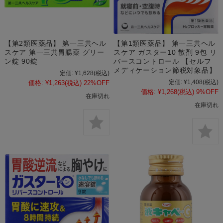
【第2類医薬品】 第一三共ヘル
【第1類医薬品】 第一三共ヘル
スケア 第一三共胃腸薬 グリー
スケア ガスター10 散剤 9包 リ
ン錠 90錠
バースコントロール 【セルフ
メディケーション節税対象品】
定価:
¥1,628
(税込)
定価:
¥1,408
(税込)
価格:
¥1,263
(税込)
22%OFF
価格:
¥1,268
(税込)
9%OFF
在庫切れ
在庫切れ