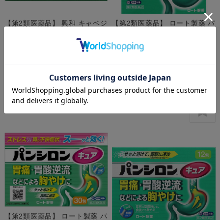
【第2類医薬品】 興和 キャベジ
【第2類医薬品】 ロート製薬 パ
ンコーワα 顆粒 56包
ンシロンキュアSP錠 30錠 【セ
ルフメディケーション節税対象
定価:
¥2,585
(税込)
品】
価格:
¥1,874
(税込)
27%OFF
定価:
¥1,045
(税込)
在庫切れ
価格:
¥589
(税込)
43%OFF
在庫切れ
【第2類医薬品】 ロート製薬 パ