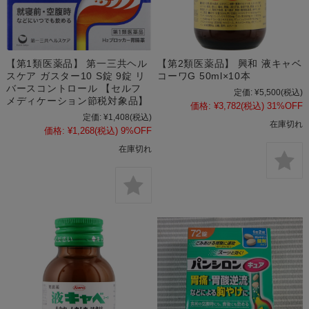
【第1類医薬品】 第一三共ヘル
【第2類医薬品】 興和 液キャベ
スケア ガスター10 S錠 9錠 リ
コーワG 50ml×10本
バースコントロール 【セルフ
定価:
¥5,500
(税込)
メディケーション節税対象品】
価格:
¥3,782
(税込)
31%OFF
定価:
¥1,408
(税込)
在庫切れ
価格:
¥1,268
(税込)
9%OFF
在庫切れ