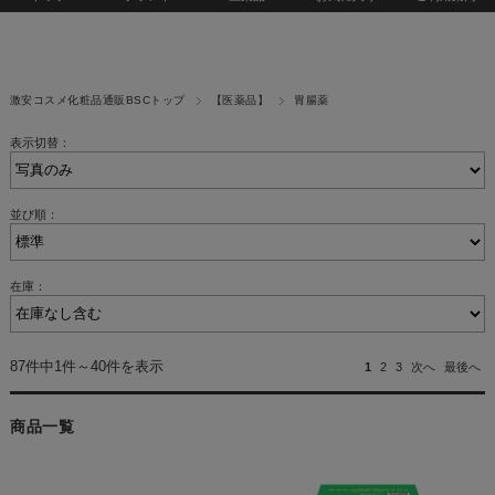
激安コスメ化粧品通販BSCトップ
【医薬品】
胃腸薬
表示切替：
並び順：
在庫：
87件中1件～40件を表示
1
2
3
次へ
最後へ
商品一覧