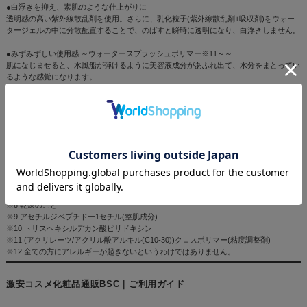
●白浮きを抑え、素肌のような仕上がりに
透明感の高い紫外線散乱剤を使用。さらに、乳化粒子(紫外線散乱剤+吸収剤)をウォー
タージェルの中に分散配置することで、のばすと瞬時に透明になり、白浮きしません。
●みずみずしい使用感 ～ウォータースプラッシュポリマー※11～～
肌になじませると、水風船が弾けるように美容液成分があふれ出て、水分をまとってい
るような感覚になります。
◆無香料、アレルギーテスト済※12
※1 紫外線のこと
※2 マリークワントのコスメ内におけるSPF50+、PA++++、およびUV耐水性★★のこと
※3 酸化チタン、水酸化Al、酸化亜鉛(全て粉体基剤)
※4 カエサルピニアスピノサ果実エキス、カッパフィカスアルバレジエキス(全て皮
※5 コトジツノマタ/ミツイシコンブ/ヒトエグサ葉状体エキス(皮膜剤)
※6 トコトリエノール
※7 グリチルリチン酸2K
※8 乾燥のこと
※9 アセチルジペプチドー1セチル(整肌成分)
※10 トリスヘキシルデカン酸ピリドキシン
※11 (アクリレーツ/アクリル酸アルキル(C10-30))クロスポリマー(粘度調整剤)
※12 全ての方にアレルギーが起きないというわけではありません。
激安コスメ化粧品通販BSC｜ご利用ガイド