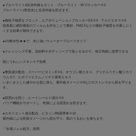
●ブルーライト&近赤外線もカット…ブルーライト・IRブロッカー※3
ブルーライト(青色光)と近赤外線を防ぎます。
●微粒子物質をブロック…エアポリューションブロッカーEX※4、アルゲエキス※5
肌表面に網目構造のフィルムを作ることで黄砂、PM2.5などの微粒子物質を付着しにく
くする効果が期待できます。
●UV耐水性★★で、水に強いウォータープルーフタイプ
●クレンジング不要。洗顔料やボディソープで落とせるので、毎日気軽に使用できる
肌にうれしいスキンケア効果
●整肌成分配合…スーパービタミンE※6、オウゴン根エキス、グリチルリチン酸ジカリ
ウム※7、ヒポファエラムノイデス果実エキス
いきいきとした健やかな肌に保ち、紫外線ダメージ※8などのストレスから肌を守りま
す。
●肌荒れを防ぐ…ヒートシールド成分※9
バリア機能をサポートし、乾燥による肌荒れを防ぎます。
●エモリエント成分配合…ビタミンB6誘導体※10
紫外線による乾燥ダメージから肌を守り、肌のうるおいを保ちます。
『水感ジェル処方』採用