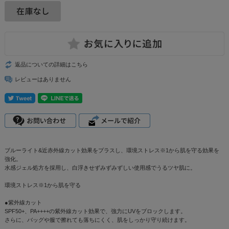
返品についての詳細はこちら
レビューはありません
ブルーライト&近赤外線カット効果をプラスし、環境ストレス※1から肌を守る効果を
強化。
水感ジェル処方を採用し、白浮きせずみずみずしい使用感でうるツヤ肌に。
環境ストレス※1から肌を守る
●紫外線カット
SPF50+、PA++++の紫外線カット効果で、強力にUVをブロックします。
さらに、バッグや服で擦れても落ちにくく、肌をしっかり守り続けます。