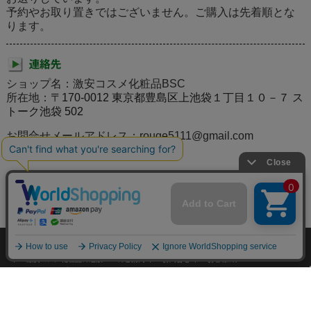
予約やお取り置きではございません。ご購入は先着順とな
ります。
ショップ名：激安コスメ化粧品BSC
所在地：
〒170-0012 東京都豊島区上池袋１丁目１０－７ ス
トーク池袋 502
お問合せメールアドレス：rouge5111@gmail.com
個人情報の取り扱いについて
特定商取引法に関する表示
激安コスメ化粧品の通販BSCのご案内
お問合せ
お客様の声
サイトマップ
激安コスメ化粧品通販BSC