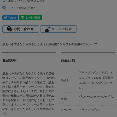
返品についての詳細はこちら
レビューはありません
肌あれを防ぎながらやさしく洗う和漢植物コンセプトの薬用ボディソープ
商品説明
商品仕様
アザレ プロダクツ サボン ド
肌あれを防ぎながらやさしく洗う和漢植
物コンセプトの薬用ボディソープ 有効成
コル プラス 380ml (医薬部外
製品名:
分グリチルリチン酸２Ｋの働きで、肌あ
品) (レフィル) / AZARE(アザ
れを防ぐ薬用ボディソープです。釜焚き
レ)
製法による石けんベースに、素肌ケアに
優れた植物由来の天然成分と和漢植物エ
c5_azare_prpducts_item01_
型番:
キスを配合し、肌に贅沢なうるおいをプ
1
ラスします。ローズマリーとラベンダー
のすっきりとしたやさしい天然精油の香
メーカー:
アザレ プロダクツ
り。