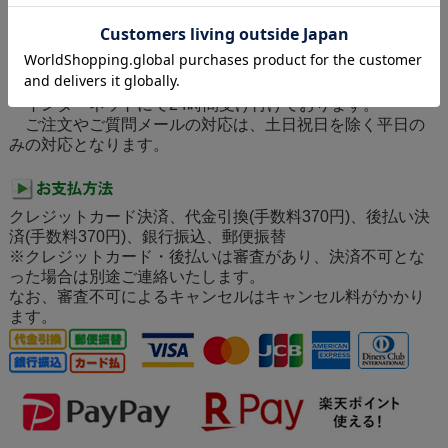
激安コスメ化粧品通販BSC｜ご利用ガイド
インターネットにて24時間受け付けております。
ご注文やご質問メールの対応は、土日祝日を除く平日の
みの対応となります。
クレジットカード決済、代金引換(手数料370円)、後払い決
済(手数料370円)、銀行振込、郵便振替
※クレジットカード・後払いは審査があり、決済不可とな
った場合は別途ご連絡いたします。
なお、審査不可によるキャンセルはキャンセル料がかかり
ます。