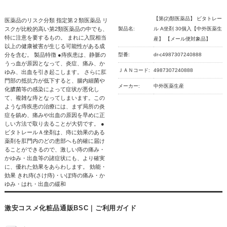
【第(2)類医薬品】 ビタトレー
医薬品のリスク分類 指定第２類医薬品 リ
スクが比較的高い第2類医薬品の中でも、
製品名:
ル A坐剤 30個入【中外医薬生
特に注意を要するもの。 まれに入院相当
産】 【メール便対象品】
以上の健康被害が生じる可能性がある成
分を含む。 製品特徴 ●痔疾患は、静脈の
型番:
dr-c4987307240888
うっ血が原因となって、炎症、痛み、か
ＪＡＮコード:
4987307240888
ゆみ、出血を引き起こします。 さらに肛
門部の抵抗力が低下すると、腸内細菌や
メーカー:
中外医薬生産
化膿菌等の感染によって症状が悪化し
て、複雑な痔となってしまいます。この
ような痔疾患の治療には、まず局所の炎
症を鎮め、痛みや出血の原因を早めに正
しい方法で取り去ることが大切です。 ●
ビタトレールＡ坐剤は、痔に効果のある
薬剤を肛門内のどの患部へも的確に届け
ることができるので、激しい痔の痛み・
かゆみ・出血等の諸症状にも、より確実
に、優れた効果をあらわします。 効能・
効果 きれ痔(さけ痔)・いぼ痔の痛み・か
ゆみ・はれ・出血の緩和
激安コスメ化粧品通販BSC｜ご利用ガイド