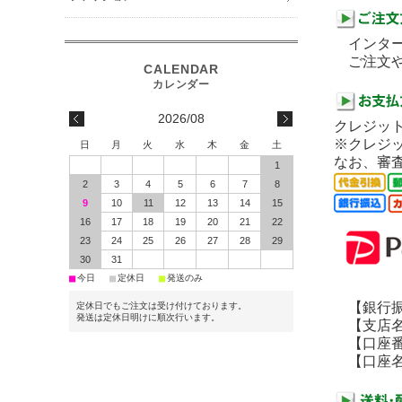
インター
ご注文や
2026/08
クレジット
※クレジ
日
月
火
水
木
金
土
なお、審
1
2
3
4
5
6
7
8
9
10
11
12
13
14
15
16
17
18
19
20
21
22
23
24
25
26
27
28
29
30
31
■
■
■
今日
定休日
発送のみ
【銀行振
定休日でもご注文は受け付けております。
発送は定休日明けに順次行います。
【支店名
【口座番号】
【口座名義