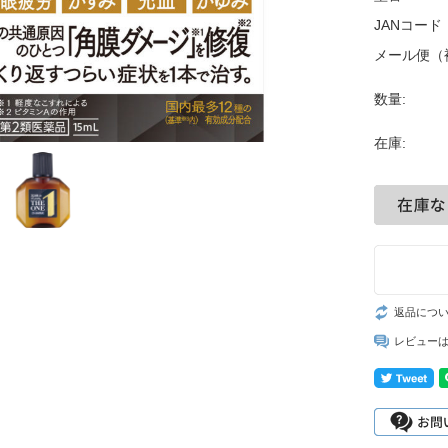
JANコード
メール便（
数量:
在庫:
返品につ
レビュー