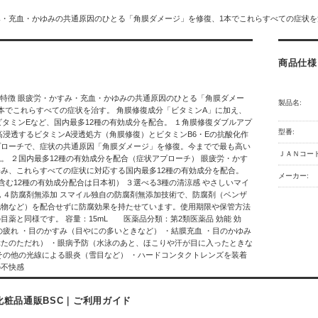
・充血・かゆみの共通原因のひとる「角膜ダメージ」を修復、1本でこれらすべての症状を
商品仕様
品特徴 眼疲労・かすみ・充血・かゆみの共通原因のひとる「角膜ダメー
製品名:
本でこれらすべての症状を治す。 角膜修復成分「ビタミンA」に加え、
ビタミンEなど、国内最多12種の有効成分を配合。 １角膜修復ダブルアプ
型番:
高浸透するビタミンA浸透処方（角膜修復）とビタミンB6・Eの抗酸化作
プローチで、症状の共通原因「角膜ダメージ」を修復。今までで最も高い
ＪＡＮコード
。 ２国内最多12種の有効成分を配合（症状アプローチ） 眼疲労・かす
み、これらすべての症状に対応する国内最多12種の有効成分を配合。
メーカー:
含む12種の有効成分配合は日本初） ３選べる3種の清涼感 やさしいマイ
 ４防腐剤無添加 スマイル独自の防腐剤無添加技術で、防腐剤（ベンザ
化物など）を配合せずに防腐効果を持たせています。使用期限や保管方法
目薬と同様です。 容量：15mL 医薬品分類：第2類医薬品 効能 効
の疲れ ・目のかすみ（目やにの多いときなど） ・結膜充血 ・目のかゆみ
たのただれ） ・眼病予防（水泳のあと、ほこりや汗が目に入ったときな
その他の光線による眼炎（雪目など） ・ハードコンタクトレンズを装着
の不快感
化粧品通販BSC｜ご利用ガイド