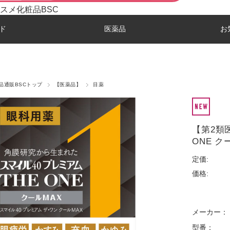
スメ化粧品BSC
ド
医薬品
お
品通販BSCトップ
【医薬品】
目薬
【第2類
ONE ク
定価:
価格:
メーカー：
型番：