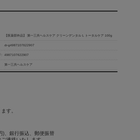
【医薬部外品】 第一三共ヘルスケア クリーンデンタル L トータルケア 100g
dr-g4987107622907
:
4987107622907
第一三共ヘルスケア
ります。
0円)、銀行振込、郵便振替
途ご連絡いたします。