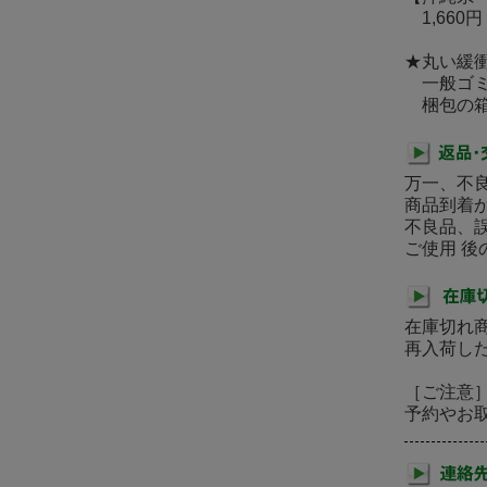
1,660円
★丸い緩
一般ゴミ
梱包の箱
万一、不
商品到着
不良品、
ご使用 
在庫切れ
再入荷し
［ご注意
予約やお