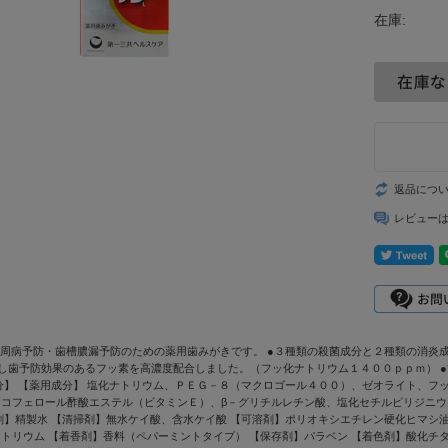
在庫:
返品につ
レビュー
歯周病予防・歯槽膿漏予防のための薬用歯みがきです。 ●３種類の殺菌成分と２種類の消
し歯予防効果のあるフッ素を高濃度配合しました。（フッ化ナトリウム１４００ｐｐｍ） 
分】 【薬用成分】 塩化ナトリウム、ＰＥＧ－８（マクロゴール４００）、ゼオライト、フ
コフェロール酢酸エステル（ビタミンＥ）、β－グリチルレチン酸、塩化セチルピリジニウ
剤】精製水 【清掃剤】無水ケイ酸、含水ケイ酸 【可溶剤】ポリオキシエチレン硬化ヒマシ油
トリウム 【着香剤】香料（ペパーミントタイプ） 【保存剤】パラベン 【着色剤】酸化チ