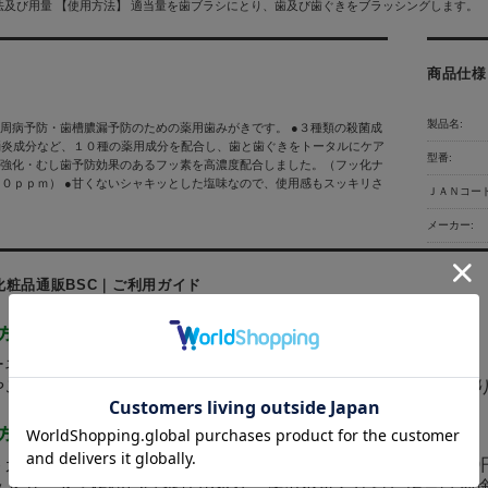
法及び用量 【使用方法】 適当量を歯ブラシにとり、歯及び歯ぐきをブラッシングします。
商品仕様
製品名:
歯周病予防・歯槽膿漏予防のための薬用歯みがきです。 ●３種類の殺菌成
消炎成分など、１０種の薬用成分を配合し、歯と歯ぐきをトータルにケア
型番:
質強化・むし歯予防効果のあるフッ素を高濃度配合しました。（フッ化ナ
０ｐｐｍ） ●甘くないシャキッとした塩味なので、使用感もスッキリさ
ＪＡＮコード
メーカー:
化粧品通販BSC｜ご利用ガイド
ネットにて24時間受け付けております。
ご質問メールの対応は、土日祝日を除く平日のみの対応とな
カード決済、代金引換(手数料370円)、後払い決済(手数料37
ットカード・後払いは審査があり、決済不可となった場合は別