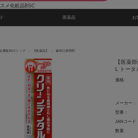
スメ化粧品BSC
ド
医薬品
お
品通販BSCトップ
【医薬品】
歯科口腔用剤
【医薬部
L トータ
価格:
メーカー：
型番：
JANコード
数量: