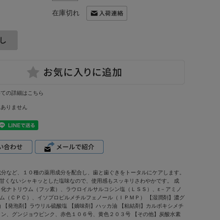
在庫切れ
いての詳細はこちら
はありません
炎成分など、１０種の薬用成分を配合し、歯と歯ぐきをトータルにケアします。
●甘くないシャキッとした塩味なので、使用感もスッキリさわやかです。 成
ッ化ナトリウム（フッ素）、ラウロイルサルコシン塩（ＬＳＳ）、ε－アミノ
ム（ＣＰＣ）、イソプロピルメチルフェノール（ＩＰＭＰ） 【湿潤剤】濃グ
 【発泡剤】ラウリル硫酸塩 【嬌味剤】ハッカ油 【粘結剤】カルボキシメチ
タン、グンジョウピンク、赤色１０６号、黄色２０３号 【その他】炭酸水素