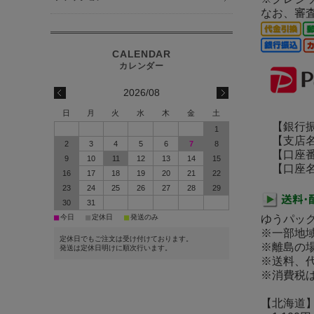
なお、審
2026/08
日
月
火
水
木
金
土
【銀行振
1
【支店名
2
3
4
5
6
7
8
【口座番号】
9
10
11
12
13
14
15
【口座名義
16
17
18
19
20
21
22
23
24
25
26
27
28
29
30
31
■
■
■
今日
定休日
発送のみ
ゆうパッ
※一部地
定休日でもご注文は受け付けております。
※離島の
発送は定休日明けに順次行います。
※送料、代
※消費税
【北海道