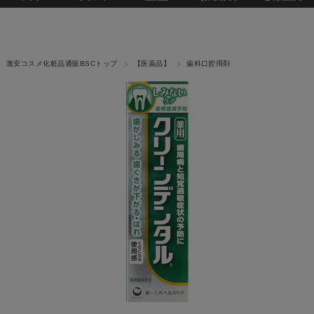
激安コスメ化粧品通販BSCトップ
【医薬品】
歯科口腔用剤