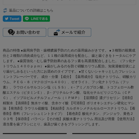
返品についての詳細はこちら
商品の特徴 ●歯周病予防・歯槽膿漏予防のための薬用歯みがきです。 ●３種類の殺菌成
分と２種類の消炎成分など、１１種の薬用成分を配合し、歯と歯ぐきをトータルにケア
します。 ●歯質強化・むし歯予防効果のあるフッ素を高濃度配合しました。（フッ化ナ
トリウム１４００ｐｐｍ） ●歯がしみるのを防ぐ硝酸カリウム配合。知覚過敏症状によ
り歯がしみるといった方にお奨めのタイプです。 ●甘くないシャキッとしたフレッシュ
ミントフレーバーです。 成分・分量 【成分】 【薬用成分】 塩化ナトリウム、硝酸カリ
ウム、ＰＥＧ－８（マクロゴール４００）、ゼオライト、フッ化ナトリウム（フッ
素）、ラウロイルサルコシン塩（ＬＳＳ）、ε－アミノカプロン酸、トコフェロール酢
酸エステル（ビタミンＥ）、β－グリチルレチン酸、塩化セチルピリジニウム（ＣＰ
Ｃ）、イソプロピルメチルフェノール（ＩＰＭＰ） 【湿潤剤】濃グリセリン 【溶剤】
精製水 【清掃剤】無水ケイ酸、含水ケイ酸 【可溶剤】ポリオキシエチレン硬化ヒマシ
油 【発泡剤】ラウリル硫酸塩 【粘結剤】カルボキシメチルセルロースナトリウム 【着
香剤】香料（フレッシュミントタイプ） 【着色剤】酸化チタン、グンジョウ、黄色２
０３号 【保存剤】パラベン 【その他】炭酸水素ナトリウム 用法及び用量 【使用方法】
適当量を歯ブラシにとり、歯及び歯ぐきをブラッシングします。