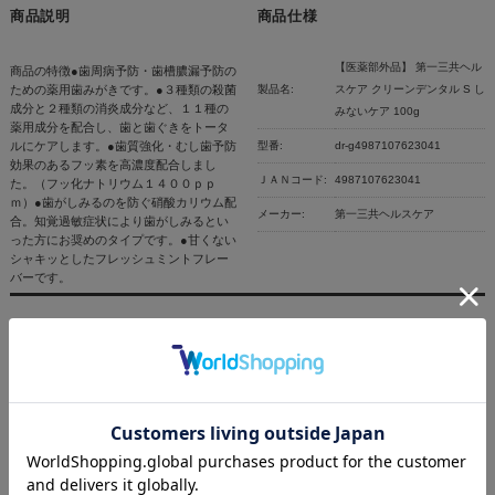
商品説明
商品仕様
【医薬部外品】 第一三共ヘル
商品の特徴●歯周病予防・歯槽膿漏予防の
ための薬用歯みがきです。●３種類の殺菌
製品名:
スケア クリーンデンタル S し
成分と２種類の消炎成分など、１１種の
みないケア 100g
薬用成分を配合し、歯と歯ぐきをトータ
ルにケアします。●歯質強化・むし歯予防
型番:
dr-g4987107623041
効果のあるフッ素を高濃度配合しまし
ＪＡＮコード:
4987107623041
た。（フッ化ナトリウム１４００ｐｐ
ｍ）●歯がしみるのを防ぐ硝酸カリウム配
メーカー:
第一三共ヘルスケア
合。知覚過敏症状により歯がしみるとい
った方にお奨めのタイプです。●甘くない
シャキッとしたフレッシュミントフレー
バーです。
激安コスメ化粧品通販BSC｜ご利用ガイド
インターネットにて24時間受け付けております。
ご注文やご質問メールの対応は、土日祝日を除く平日の
みの対応となります。