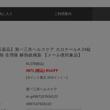
気に入り
ご利用案内
医薬品】第一三共ヘルスケア カロナールA 24錠
 発熱 生理痛 解熱鎮痛薬 【メール便対象品】
¥1,078
(税込)
¥971
(税込)
9%OFF
[ポイント還元 10ポイント～]
第一三共ヘルスケア
dr-g4987107634122
：
4987107634122