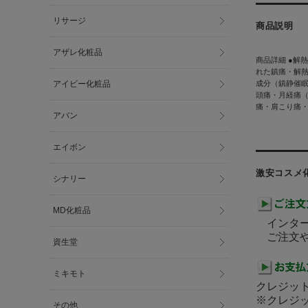
リサージ
商品説明
アザレ化粧品
商品詳細 ●解
れた鎮痛・解熱
アイビー化粧品
成分（鎮静催眠
頭痛・月経痛
痛・肩こり痛・
アバン
エイボン
激安コスメ
シナリー
MD化粧品
インター
ご注文や
資生堂
ミキモト
クレジット
※クレジ
その他