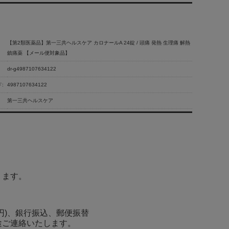
【第2類医薬品】第一三共ヘルスケア カロナールA 24錠 / 頭痛 発熱 生理痛 解熱
鎮痛薬 【メール便対象品】
dr-g4987107634122
:
4987107634122
第一三共ヘルスケア
ります。
0円)、銀行振込、郵便振替
途ご連絡いたします。