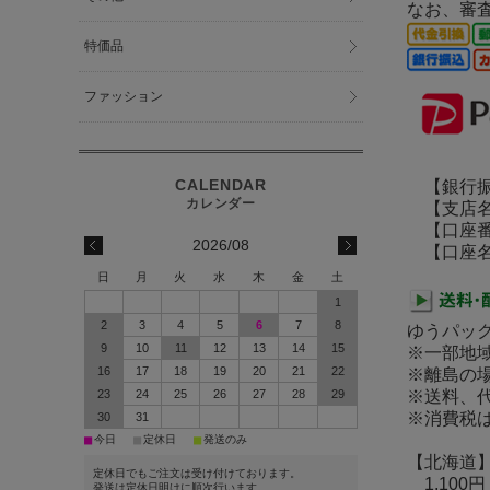
なお、審
特価品
ファッション
【銀行振
【支店名
【口座番号】
2026/08
【口座名義
日
月
火
水
木
金
土
1
2
3
4
5
6
7
8
ゆうパッ
9
10
11
12
13
14
15
※一部地
16
17
18
19
20
21
22
※離島の
23
24
25
26
27
28
29
※送料、代
※消費税
30
31
■
■
■
今日
定休日
発送のみ
【北海道
定休日でもご注文は受け付けております。
1,100円
発送は定休日明けに順次行います。