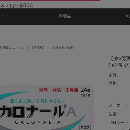
スメ化粧品BSC
ド
医薬品
お
品通販BSCトップ
【医薬品】
鎮痛解熱消炎剤
【第2類
/ 頭痛
定価:
価格:
メーカー：
型番：
JANコード