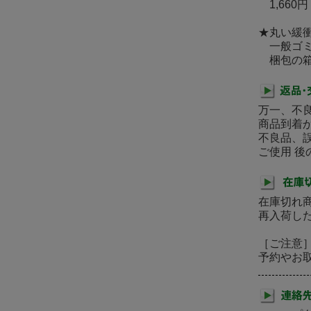
1,660円
★丸い緩
一般ゴミ
梱包の箱
万一、不
商品到着
不良品、
ご使用 
在庫切れ
再入荷し
［ご注意
予約やお