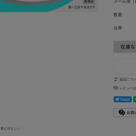
メール便（
数量:
在庫:
返品につ
レビュー
て胃にやさしい