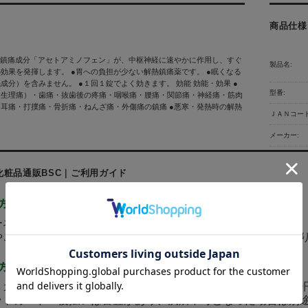
商品仕様
熱鎮痛成分「アセトアミノフェン」が、中枢神経に速やかに作用し、すぐ
製品名:
効果を発揮します。 ●胃への負担が少ない解熱鎮痛薬です。 ●眠くなる
成分）を含みません。 ●１回１錠でよく効きます。 効能 効能・効果 ●
型番:
（生理痛）・歯痛・抜歯後の疼痛・咽喉痛・腰痛・関節痛・神経痛・筋肉
耳痛・打撲痛・骨折痛・ねんざ痛・外傷痛の鎮痛 ●悪寒・発熱時の解熱
ＪＡＮコード
メーカー:
化粧品通販BSC｜ご利用ガイド
ネットにて24時間受け付けております。
ご質問メールの対応は、土日祝日を除く平日のみの対応とな
カード決済、代金引換(手数料370円)、後払い決済(手数料37
ットカード・後払いは審査があり、決済不可となった場合は別