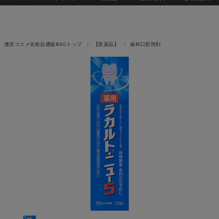
激安コスメ化粧品通販BSCトップ
【医薬品】
歯科口腔用剤