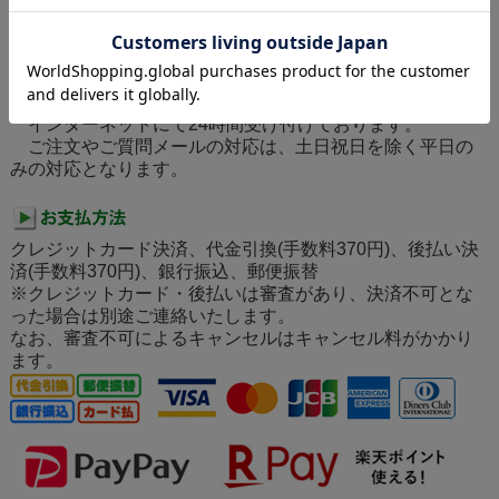
激安コスメ化粧品通販BSC｜ご利用ガイド
インターネットにて24時間受け付けております。
ご注文やご質問メールの対応は、土日祝日を除く平日の
みの対応となります。
クレジットカード決済、代金引換(手数料370円)、後払い決
済(手数料370円)、銀行振込、郵便振替
※クレジットカード・後払いは審査があり、決済不可とな
った場合は別途ご連絡いたします。
なお、審査不可によるキャンセルはキャンセル料がかかり
ます。