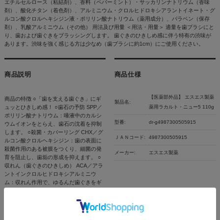
エチルセルロース（粘結剤）、香料（ペパーミント）・サッカリンナトリウム（香味
剤）、酸化チタン（着色剤）、アルミニウム・クロルヒドロキシアラントイネート・グ
ルコン酸クロルヘキシジン液・ポリリン酸ナトリウム（薬用成分）、パラベン（保存
剤）、乳酸アルミニウム（その他） 用法及び用量 ＜用法・用量＞ 適量を歯ブラシにと
り、歯および歯ぐきをブラッシングします。 歯ぐきのひきしめ感に伴う特有の渋味が
あります。渋味を強く感じる方は少なめ（歯ブラシに約1cm）にご使用ください。
商品説明
商品仕様
【医薬部外品】 エスエス製薬
商品の特徴 ○「歯を支える歯ぐき」にギ
製品名:
ュッとひきしめ感！ ○歯石の予防 SPP／
薬用ラカルト・ニュー5 110g
ポリリン酸ナトリウム：唾液中のカルシ
型番:
dr-g4987300505915
ウムイオンをとらえ、歯石の沈着を抑制
します。 ○殺菌・カバーリング CHX／グ
ＪＡＮコード:
4987300505915
ルコン酸クロルヘキシジン：歯の表面に
殺菌作用のある被膜をつくり、細菌の発
メーカー:
エスエス製薬
育を阻止し、歯垢の形成を抑えます。 ○
収れん（歯ぐきのひきしめ） ACA／アラ
ントインクロルヒドロキシアルミニウ
ム：収れん作用で、ゆるんだ歯ぐきをギ
ュッとひきしめます。 ○薬用ラカルト・
ニュー5は5つの働き 1．歯槽膿漏・歯肉
炎の予防 2．歯石の沈着を防ぐ 3．虫歯の
予防 4．口臭の防止 5．歯を白くする