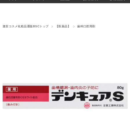
激安コスメ化粧品通販BSCトップ
【医薬品】
歯科口腔用剤