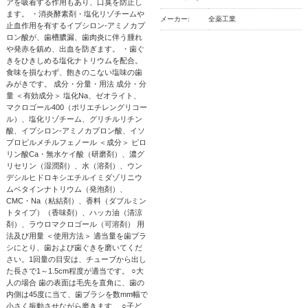
アを吸着する作用もあり、口臭を防止し
ます。 ・消炎酵素剤・塩化リゾチームや
メーカー:
全薬工業
止血作用を有するイプシロン-アミノカプ
ロン酸が、歯槽膿漏、歯肉炎に伴う腫れ
や発赤を鎮め、出血を防ぎます。 ・歯ぐ
きをひきしめる塩化ナトリウムを配合。
食味を損なわず、飽きのこない塩味の歯
みがきです。 成分・分量・用法 成分・分
量 ＜有効成分＞ 塩化Na、ゼオライト、
マクロゴール400（ポリエチレングリコー
ル）、塩化リゾチーム、グリチルリチン
酸、イプシロン-アミノカプロン酸、イソ
プロピルメチルフェノール ＜成分＞ ピロ
リン酸Ca・無水ケイ酸（研磨剤）、濃グ
リセリン（湿潤剤）、水（溶剤）、ウン
デシルヒドロキシエチルイミダゾリニウ
ムベタインナトリウム（発泡剤）、
CMC・Na（粘結剤）、香料（ダブルミン
トタイプ）（香味剤）、ハッカ油（清涼
剤）、ラウロマクロゴール（可溶剤） 用
法及び用量 ＜使用方法＞ 適当量を歯ブラ
シにとり、歯および歯ぐきを磨いてくだ
さい。1回量の目安は、チューブから出し
た長さで1～1.5cm程度が適当です。 ○大
人の場合 歯の表面は毛先を直角に、歯の
内側は45度に当て、歯ブラシを数mm幅で
小さく振動させながら磨きます。 ○子ど