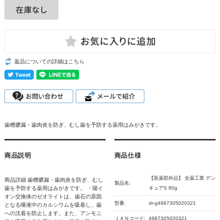
返品についての詳細はこちら
歯槽膿漏・歯肉炎を防ぎ、むし歯を予防する薬用はみがきです。
商品説明
商品仕様
【医薬部外品】 全薬工業 デン
商品詳細 歯槽膿漏・歯肉炎を防ぎ、むし
製品名:
歯を予防する薬用はみがきです。 ・陽イ
キュアS 80g
オン交換体のゼオライトは、歯石の原因
型番:
dr-g4987305020321
となる唾液中のカルシウムを吸着し、歯
への沈着を防止します。また、アンモニ
ＪＡＮコード:
4987305020321