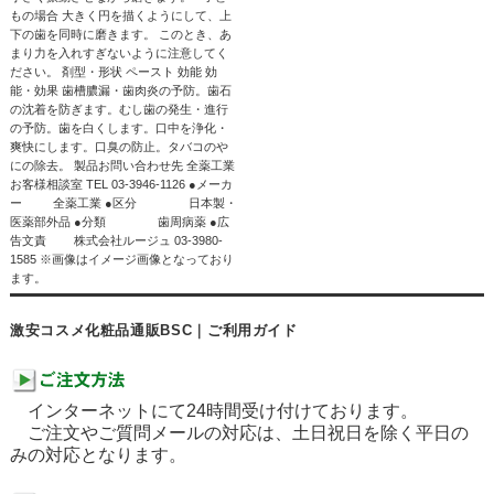
もの場合 大きく円を描くようにして、上
下の歯を同時に磨きます。 このとき、あ
まり力を入れすぎないように注意してく
ださい。 剤型・形状 ペースト 効能 効
能・効果 歯槽膿漏・歯肉炎の予防。歯石
の沈着を防ぎます。むし歯の発生・進行
の予防。歯を白くします。口中を浄化・
爽快にします。口臭の防止。タバコのや
にの除去。 製品お問い合わせ先 全薬工業
お客様相談室 TEL 03-3946-1126 ●メーカ
ー 全薬工業 ●区分 日本製・
医薬部外品 ●分類 歯周病薬 ●広
告文責 株式会社ルージュ 03-3980-
1585 ※画像はイメージ画像となっており
ます。
激安コスメ化粧品通販BSC｜ご利用ガイド
インターネットにて24時間受け付けております。
ご注文やご質問メールの対応は、土日祝日を除く平日の
みの対応となります。