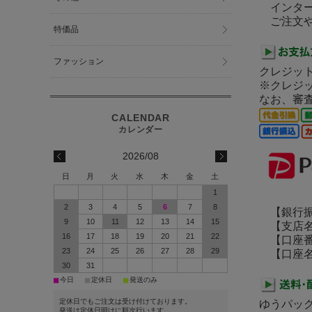
インター
ご注文や
特価品
ファッション
クレジット
※クレジ
なお、審
2026/08
日
月
火
水
木
金
土
1
2
3
4
5
6
7
8
【銀行振
9
10
11
12
13
14
15
【支店名
16
17
18
19
20
21
22
【口座番号】
23
24
25
26
27
28
29
【口座名義
30
31
■
■
■
今日
定休日
発送のみ
定休日でもご注文は受け付けております。
ゆうパッ
発送は定休日明けに順次行います。