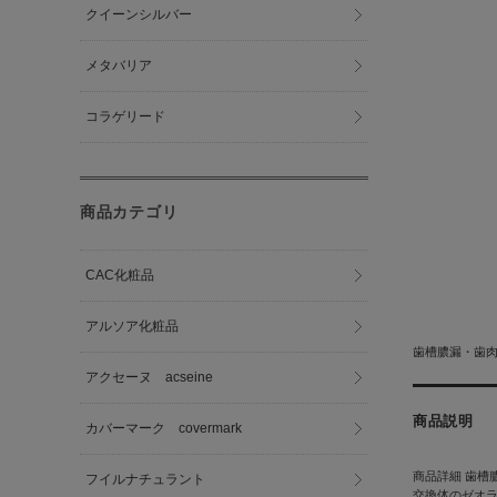
クイーンシルバー
メタバリア
コラゲリード
商品カテゴリ
CAC化粧品
アルソア化粧品
歯槽膿漏・歯
アクセーヌ acseine
商品説明
カバーマーク covermark
商品詳細 歯槽
フイルナチュラント
交換体のゼオ