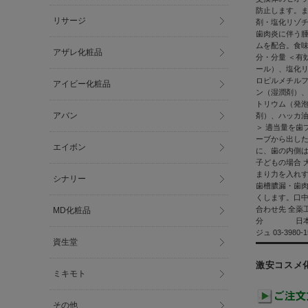
防止します。ま
リサージ
剤・塩化リゾチ
歯肉炎に伴う腫
ムを配合。食味
アザレ化粧品
分・分量 ＜有
ール）、塩化リ
ロピルメチルフ
アイビー化粧品
ン（湿潤剤）
トリウム（発泡
アバン
剤）、ハッカ油
＞ 適当量を歯
ーブから出した
エイボン
に、歯の内側は
子どもの場合 
まり力を入れす
シナリー
歯槽膿漏・歯
くします。口中
合わせ先 全薬工
MD化粧品
分 日本製
ジュ 03-39
資生堂
激安コスメ
ミキモト
その他