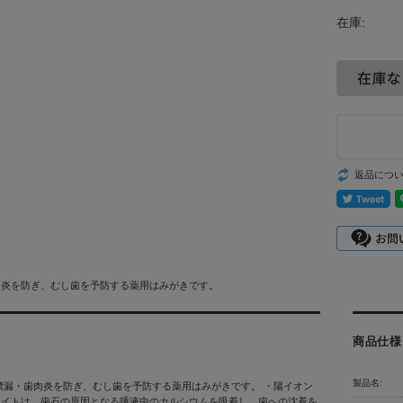
在庫:
返品につ
肉炎を防ぎ、むし歯を予防する薬用はみがきです。
商品仕様
製品名:
膿漏・歯肉炎を防ぎ、むし歯を予防する薬用はみがきです。 ・陽イオン
ライトは、歯石の原因となる唾液中のカルシウムを吸着し、歯への沈着を