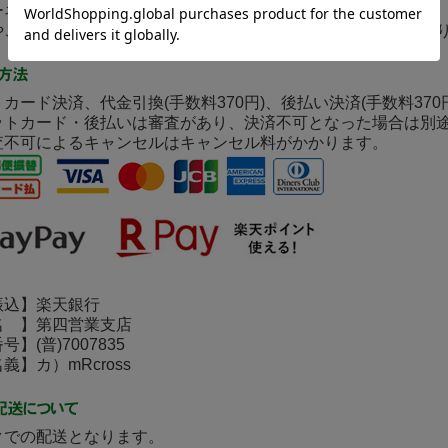
ネットにて24時間受け付けております。
ご質問メールの対応は、土日祝日を除く平日のみの対応とな
カード決済、代金引換(手数料370円)、後払い決済(手数料37
ットカード・後払いは審査があり、決済不可となった場合は別
査不可によるキャンセルはキャンセル料がかかります。
込】楽天銀行
 】第四営業支店
(普)7007835
】カ）mRcross
クでの配送となります。