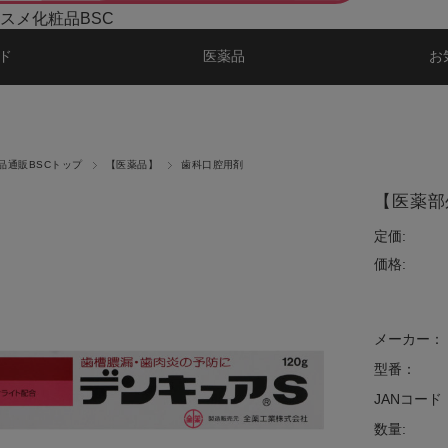
スメ化粧品BSC
ド
医薬品
お
品通販BSCトップ
【医薬品】
歯科口腔用剤
【医薬部外
定価:
価格:
メーカー：
型番：
JANコード
数量: