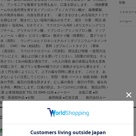
型番:
た、アンモニアを吸着する作用もあり、口臭を防止します。 ・消炎酵素
ームや止血作用を有するイプシロン-アミノカプロン酸が、歯槽膿漏、
ＪＡＮコード
れや発赤を鎮め、出血を防ぎます。 ・歯ぐきをひきしめる塩化ナトリウ
を損なわず、飽きのこない塩味の歯みがきです。 成分・分量・用法 成
メーカー:
効成分＞ 塩化Na、ゼオライト、マクロゴール400（ポリエチレングリコ
ゾチーム、グリチルリチン酸、イプシロン-アミノカプロン酸、イソプ
ェノール ＜成分＞ ピロリン酸Ca・無水ケイ酸（研磨剤）、濃グリセリ
、水（溶剤）、ウンデシルヒドロキシエチルイミダゾリニウムベタインナ
剤）、CMC・Na（粘結剤）、香料（ダブルミントタイプ）（香味
（清涼剤）、ラウロマクロゴール（可溶剤） 用法及び用量 ＜使用方法
ブラシにとり、歯および歯ぐきを磨いてください。1回量の目安は、チュ
長さで1～1.5cm程度が適当です。 ○大人の場合 歯の表面は毛先を直角
45度に当て、歯ブラシを数mm幅で小さく振動させながら磨きます。 ○
大きく円を描くようにして、上下の歯を同時に磨きます。 このとき、あ
ぎないように注意してください。 剤型・形状 ペースト 効能 効能・効果
肉炎の予防。歯石の沈着を防ぎます。むし歯の発生・進行の予防。歯を白
を浄化・爽快にします。口臭の防止。タバコのやにの除去。 製品お問い
業 お客様相談室 TEL 03-3946-1126 ●メーカー 全薬工業 ●区
・医薬部外品 ●分類 歯周病薬 ●広告文責 株式会社ルー
80-1585 ※画像はイメージ画像となっております。
化粧品通販BSC｜ご利用ガイド