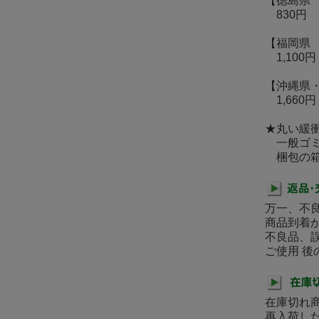
【徳島県
830円
【福岡県
1,100円
【沖縄県
1,660円
★丸い緩
一般ゴミ
梱包の箱
万一、不
商品到着
不良品、
ご使用 
在庫切れ
再入荷し