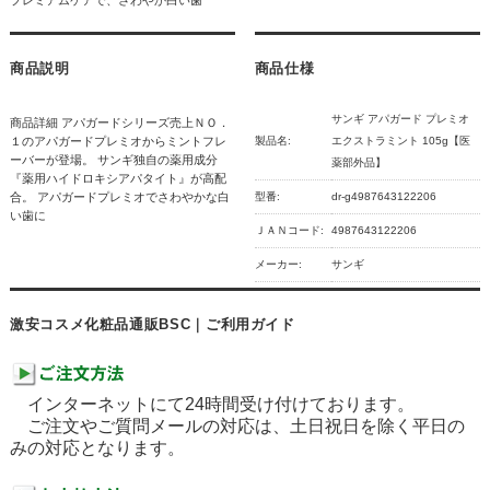
商品説明
商品仕様
サンギ アパガード プレミオ
商品詳細 アパガードシリーズ売上ＮＯ．
１のアパガードプレミオからミントフレ
製品名:
エクストラミント 105g【医
ーバーが登場。 サンギ独自の薬用成分
薬部外品】
『薬用ハイドロキシアパタイト』が高配
合。 アパガードプレミオでさわやかな白
型番:
dr-g4987643122206
い歯に
ＪＡＮコード:
4987643122206
メーカー:
サンギ
激安コスメ化粧品通販BSC｜ご利用ガイド
インターネットにて24時間受け付けております。
ご注文やご質問メールの対応は、土日祝日を除く平日の
みの対応となります。