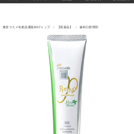
激安コスメ化粧品通販BSCトップ
【医薬品】
歯科口腔用剤