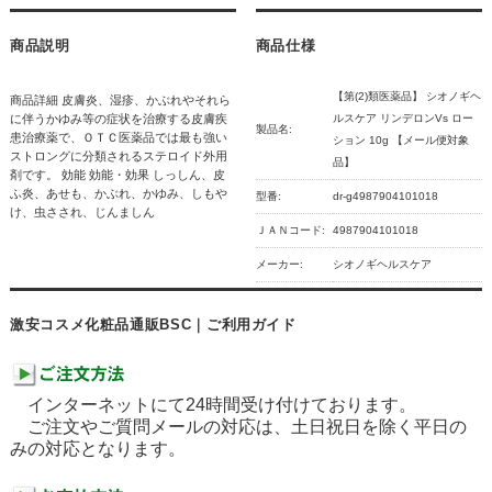
商品説明
商品仕様
【第(2)類医薬品】 シオノギヘ
商品詳細 皮膚炎、湿疹、かぶれやそれら
に伴うかゆみ等の症状を治療する皮膚疾
ルスケア リンデロンVs ロー
製品名:
患治療薬で、ＯＴＣ医薬品では最も強い
ション 10g 【メール便対象
ストロングに分類されるステロイド外用
品】
剤です。 効能 効能・効果 しっしん、皮
ふ炎、あせも、かぶれ、かゆみ、しもや
型番:
dr-g4987904101018
け、虫さされ、じんましん
ＪＡＮコード:
4987904101018
メーカー:
シオノギヘルスケア
激安コスメ化粧品通販BSC｜ご利用ガイド
インターネットにて24時間受け付けております。
ご注文やご質問メールの対応は、土日祝日を除く平日の
みの対応となります。