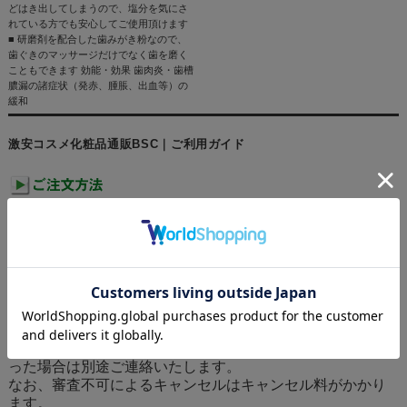
どはき出してしまうので、塩分を気にさ
れている方でも安心してご使用頂けます
■ 研磨剤を配合した歯みがき粉なので、
歯ぐきのマッサージだけでなく歯を磨く
こともできます 効能・効果 歯肉炎・歯槽
膿漏の諸症状（発赤、腫脹、出血等）の
緩和
激安コスメ化粧品通販BSC｜ご利用ガイド
インターネットにて24時間受け付けております。
ご注文やご質問メールの対応は、土日祝日を除く平日の
みの対応となります。
クレジットカード決済、代金引換(手数料370円)、後払い決
済(手数料370円)、銀行振込、郵便振替
※クレジットカード・後払いは審査があり、決済不可とな
った場合は別途ご連絡いたします。
なお、審査不可によるキャンセルはキャンセル料がかかり
ます。