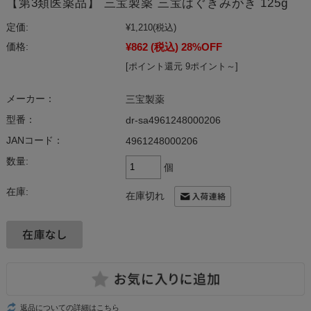
【第3類医薬品】 三宝製薬 三宝はぐきみがき 125g
定価:
¥1,210
(税込)
¥862
(税込)
28%OFF
価格:
[ポイント還元 9ポイント～]
メーカー：
三宝製薬
型番：
dr-sa4961248000206
JANコード：
4961248000206
数量:
個
在庫:
在庫切れ
返品についての詳細はこちら