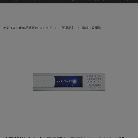
激安コスメ化粧品通販BSCトップ
【医薬品】
歯科口腔用剤