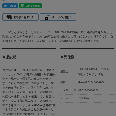
「三宝はぐきみがき」は塩化ナトリウム30%に3種類の殺菌・局所麻酔剤等を配合した
医薬品の歯みがき粉です。これらの有効成分の働きにより、歯ぐきの血行を良くし、強
く引きしめ、炎症を抑え、歯周病（歯肉炎・歯槽膿漏）の症状を緩和します
商品説明
商品仕様
【第3類医薬品】 三宝製薬 三
商品詳細 ■ 「三宝はぐきみがき」は塩化
製品名:
ナトリウム30%に3種類の殺菌・局所麻酔
宝はぐきみがき 125g
剤等を配合した医薬品の歯みがき粉で
型番:
dr-sa4961248000206
す。これらの有効成分の働きにより、歯
ぐきの血行を良くし、強く引きしめ、炎
ＪＡＮコード:
4961248000206
症を抑え、歯周病（歯肉炎・歯槽膿漏）
の症状を緩和します ■ 使用している塩化
メーカー:
三宝製薬
ナトリウムは微細塩になっているので、
歯ぐきを傷つけません ■ 歯みがき1回に使
用する歯みがき粉に含まれる塩化ナトリ
ウムの量はわずか0.45gで、しかもほとん