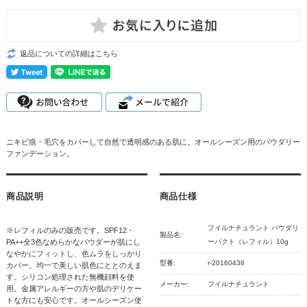
返品についての詳細はこちら
ニキビ痕・毛穴をカバーして自然で透明感のある肌に。オールシーズン用のパウダリー
ファンデーション。
商品説明
商品仕様
フイルナチュラント パウダリ
※レフィルのみの販売です。SPF12・
製品名:
PA++全3色なめらかなパウダーが肌にし
ーパクト（レフィル）10g
なやかにフィットし、色ムラをしっかり
型番:
r-20160438
カバー。均一で美しい肌色にととのえま
す。シリコン処理された無機顔料を使
メーカー:
フイルナチュラント
用。金属アレルギーの方や肌のデリケー
トな方にも安心です。オールシーズン使