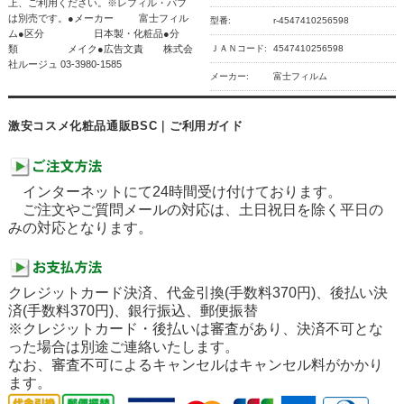
上、ご利用ください。※レフィル・パフ
は別売です。●メーカー 富士フィル
型番:
r-4547410256598
ム●区分 日本製・化粧品●分
類 メイク●広告文責 株式会
ＪＡＮコード:
4547410256598
社ルージュ 03-3980-1585
メーカー:
富士フィルム
激安コスメ化粧品通販BSC｜ご利用ガイド
インターネットにて24時間受け付けております。
ご注文やご質問メールの対応は、土日祝日を除く平日の
みの対応となります。
クレジットカード決済、代金引換(手数料370円)、後払い決
済(手数料370円)、銀行振込、郵便振替
※クレジットカード・後払いは審査があり、決済不可とな
った場合は別途ご連絡いたします。
なお、審査不可によるキャンセルはキャンセル料がかかり
ます。