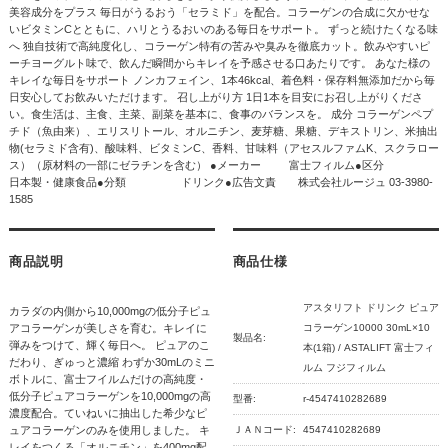
美容成分をプラス 毎日がうるおう「セラミド」を配合。コラーゲンの合成に欠かせな
いビタミンCとともに、ハリとうるおいのある毎日をサポート。 ずっと続けたくなる味
へ 独自技術で高純度化し、コラーゲン特有の苦みや臭みを徹底カット。飲みやすいピ
ーチヨーグルト味で、飲んだ瞬間からキレイを予感させる口あたりです。 あなた様の
キレイな毎日をサポート ノンカフェイン、1本46kcal、着色料・保存料無添加だから毎
日安心してお飲みいただけます。 召し上がり方 1日1本を目安にお召し上がりくださ
い。食生活は、主食、主菜、副菜を基本に、食事のバランスを。 成分 コラーゲンペプ
チド（魚由来）、エリスリトール、オルニチン、麦芽糖、果糖、デキストリン、米抽出
物(セラミド含有)、酸味料、ビタミンC、香料、甘味料（アセスルファムK、スクラロー
ス）（原材料の一部にゼラチンを含む） ●メーカー 富士フィルム●区分
日本製・健康食品●分類 ドリンク●広告文責 株式会社ルージュ 03-3980-
1585
商品説明
商品仕様
アスタリフト ドリンク ピュア
カラダの内側から10,000mgの低分子ピュ
アコラーゲンが美しさを育む。キレイに
コラーゲン10000 30mL×10
製品名:
弾みをつけて、輝く毎日へ。 ピュアのこ
本(1箱) / ASTALIFT 富士フィ
だわり、ぎゅっと濃縮 わずか30mLのミニ
ルム フジフィルム
ボトルに、富士フイルムだけの高純度・
低分子ピュアコラーゲンを10,000mgの高
型番:
r-4547410282689
濃度配合。ていねいに抽出した希少なピ
ュアコラーゲンのみを使用しました。 キ
ＪＡＮコード:
4547410282689
レイをつくる「オルニチン」を400mg配