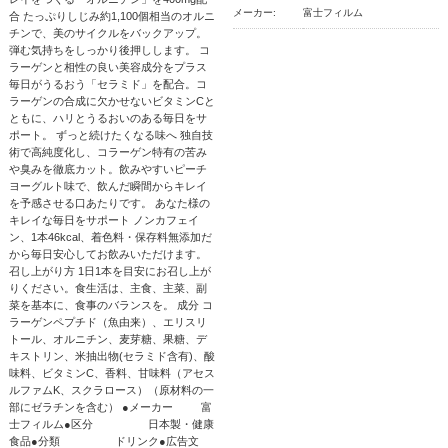
メーカー:
富士フィルム
合 たっぷりしじみ約1,100個相当のオルニ
チンで、美のサイクルをバックアップ。
弾む気持ちをしっかり後押しします。 コ
ラーゲンと相性の良い美容成分をプラス
毎日がうるおう「セラミド」を配合。コ
ラーゲンの合成に欠かせないビタミンCと
ともに、ハリとうるおいのある毎日をサ
ポート。 ずっと続けたくなる味へ 独自技
術で高純度化し、コラーゲン特有の苦み
や臭みを徹底カット。飲みやすいピーチ
ヨーグルト味で、飲んだ瞬間からキレイ
を予感させる口あたりです。 あなた様の
キレイな毎日をサポート ノンカフェイ
ン、1本46kcal、着色料・保存料無添加だ
から毎日安心してお飲みいただけます。
召し上がり方 1日1本を目安にお召し上が
りください。食生活は、主食、主菜、副
菜を基本に、食事のバランスを。 成分 コ
ラーゲンペプチド（魚由来）、エリスリ
トール、オルニチン、麦芽糖、果糖、デ
キストリン、米抽出物(セラミド含有)、酸
味料、ビタミンC、香料、甘味料（アセス
ルファムK、スクラロース）（原材料の一
部にゼラチンを含む） ●メーカー 富
士フィルム●区分 日本製・健康
食品●分類 ドリンク●広告文