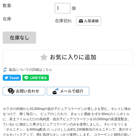
数量:
個
在庫:
在庫切れ
返品についての詳細はこちら
カラダの内側から10,000mgの低分子ピュアコラーゲンが美しさを育む。キレイに弾み
をつけて、輝く毎日へ。 ピュアのこだわり、ぎゅっと濃縮 わずか30mLのミニボトル
に、富士フイルムだけの高純度・低分子ピュアコラーゲンを10,000mgの高濃度配合。
ていねいに抽出した希少なピュアコラーゲンのみを使用しました。 キレイをつくる
「オルニチン」を400mg配合 たっぷりしじみ約1,100個相当のオルニチンで、美のサイ
クルをバックアップ。弾む気持ちをしっかり後押しします。 コラーゲンと相性の良い