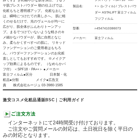
ヤ肌プレストパウダー 朝の仕上げでは、
製品名:
+＞ (レフィル) / プレストパウ
化粧もちと透明感アップ。 化粧なおしで
ダー ASTALIFT 富士フィルム
は、瞬時につけたての美しさへ。 肌に軽
フジフィルム
くのせるだけで、光のヴェールが均一に
広がり、肌全体がふんわりトーンアッ
型番:
r-4547410386073
プ。まるでつけていないような軽さのキ
メ細かなパウダーが、肌に自然となじ
メーカー:
富士フィルム
み、柔らかくすべすべの肌に。 リキッド
ファンデーションのご愛用者はもちろ
ん、パウダーファンデーションのお化粧
直しとしてもおすすめです。 ※メイクア
ップ効果によるものです。 （なめらかパ
フ付） ＜SPF18・PA++＞ ●メーカー
富士フィルム●区分 日本製・化
粧品●分類 メイク●広告文
責 株式会社ルージュ 03-3980-1585
激安コスメ化粧品通販BSC｜ご利用ガイド
インターネットにて24時間受け付けております。
ご注文やご質問メールの対応は、土日祝日を除く平日の
みの対応となります。