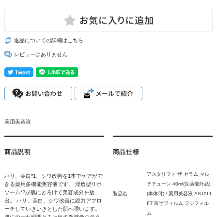
返品についての詳細はこちら
レビューはありません
薬用美容液
商品説明
商品仕様
アスタリフト ザ セラム マル
ハリ、美白*1、シワ改善を1本でケアがで
きる薬用多機能美容液です。 浸透型リポ
チチューン 40ml(医薬部外品)
ソーム*2が肌にとろけて美容成分を放
製品名:
(本体付) / 薬用美容液 ASTALI
出。 ハリ、美白、シワ改善に総力アプロ
FT 富士フィルム フジフィル
ーチしていきいきとした肌へ誘います。
ム
肌にのせた瞬間とろけ出す新感覚のテク