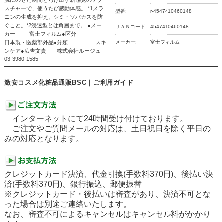
スチャーで、使うたび感動体感。 *1メラ
型番:
r-4547410460148
ニンの生成を抑え、シミ・ソバカスを防
ぐこと。*2浸透型とは角層まで。 ●メー
ＪＡＮコード:
4547410460148
カー 富士フィルム●区分
日本製・医薬部外品●分類 スキ
メーカー:
富士フィルム
ンケア●広告文責 株式会社ルージュ
03-3980-1585
激安コスメ化粧品通販BSC｜ご利用ガイド
インターネットにて24時間受け付けております。
ご注文やご質問メールの対応は、土日祝日を除く平日の
みの対応となります。
クレジットカード決済、代金引換(手数料370円)、後払い決
済(手数料370円)、銀行振込、郵便振替
※クレジットカード・後払いは審査があり、決済不可とな
った場合は別途ご連絡いたします。
なお、審査不可によるキャンセルはキャンセル料がかかり