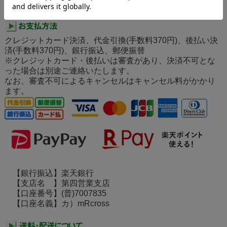
みの対応となります。
クレジットカード決済、代金引換(手数料370円)、後払い決
済(手数料370円)、銀行振込、郵便振替
※クレジットカード・後払いは審査があり、決済不可とな
った場合は別途ご連絡いたします。
なお、審査不可によるキャンセルはキャンセル料がかかり
ます。
【銀行振込】楽天銀行
【支店名 】第四営業支店
【口座番号】(普)7007835
【口座名義】カ）mRcross