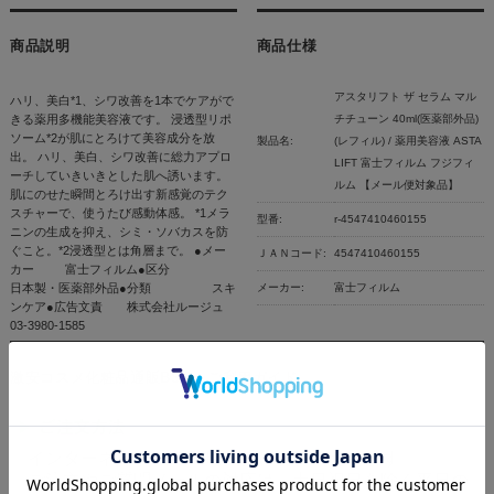
商品説明
商品仕様
アスタリフト ザ セラム マル
ハリ、美白*1、シワ改善を1本でケアがで
きる薬用多機能美容液です。 浸透型リポ
チチューン 40ml(医薬部外品)
ソーム*2が肌にとろけて美容成分を放
製品名:
(レフィル) / 薬用美容液 ASTA
出。 ハリ、美白、シワ改善に総力アプロ
LIFT 富士フィルム フジフィ
ーチしていきいきとした肌へ誘います。
ルム 【メール便対象品】
肌にのせた瞬間とろけ出す新感覚のテク
スチャーで、使うたび感動体感。 *1メラ
型番:
r-4547410460155
ニンの生成を抑え、シミ・ソバカスを防
ぐこと。*2浸透型とは角層まで。 ●メー
ＪＡＮコード:
4547410460155
カー 富士フィルム●区分
日本製・医薬部外品●分類 スキ
メーカー:
富士フィルム
ンケア●広告文責 株式会社ルージュ
03-3980-1585
激安コスメ化粧品通販BSC｜ご利用ガイド
インターネットにて24時間受け付けております。
ご注文やご質問メールの対応は、土日祝日を除く平日の