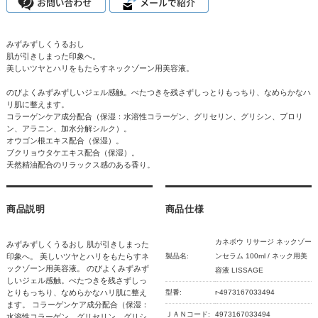
みずみずしくうるおし
肌が引きしまった印象へ。
美しいツヤとハリをもたらすネックゾーン用美容液。
のびよくみずみずしいジェル感触。べたつきを残さずしっとりもっちり、なめらかなハ
リ肌に整えます。
コラーゲンケア成分配合（保湿：水溶性コラーゲン、グリセリン、グリシン、プロリ
ン、アラニン、加水分解シルク）。
オウゴン根エキス配合（保湿）。
ブクリョウタケエキス配合（保湿）。
天然精油配合のリラックス感のある香り。
商品説明
商品仕様
カネボウ リサージ ネックゾー
みずみずしくうるおし 肌が引きしまった
印象へ。 美しいツヤとハリをもたらすネ
製品名:
ンセラム 100ml / ネック用美
ックゾーン用美容液。 のびよくみずみず
容液 LISSAGE
しいジェル感触。べたつきを残さずしっ
とりもっちり、なめらかなハリ肌に整え
型番:
r-4973167033494
ます。 コラーゲンケア成分配合（保湿：
ＪＡＮコード:
4973167033494
水溶性コラーゲン、グリセリン、グリシ