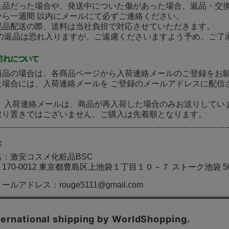
良品だった場合や、発送中についた傷があった場合、返品・交
から一週間 以内にメールにて必ずご連絡ください。
誤品配送の際、送料は当社負担で対応させていただきます。
後の返品は恐れ入りますが、ご遠慮くださいますよう予め、ご了
商品の場合は、各商品ページから入荷連絡メールのご登録をお
た場合には、入荷連絡メールを ご登録のメールアドレスに配信
］ 入荷連絡メールは、商品が再入荷した場合のみお送りしてい
取り置きではございません。ご購入は先着順となります。
：激安コスメ化粧品BSC
〒170-0012 東京都豊島区上池袋１丁目１０－７ ストーク池袋 5
ルアドレス：rouge5111@gmail.com