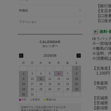
【銀行振
特価品
【支店名
【口座番号】
【口座名義
ファッション
ゆうパッ
※一部地
※離島の
※送料、代
2026/08
※消費税
日
月
火
水
木
金
土
【北海道
1
1,100円
2
3
4
5
6
7
8
9
10
11
12
13
14
15
【青森県
16
17
18
19
20
21
22
750円
23
24
25
26
27
28
29
30
31
【宮城県
■
■
■
今日
定休日
発送のみ
【茨城県
定休日でもご注文は受け付けております。
【新潟県
発送は定休日明けに順次行います。