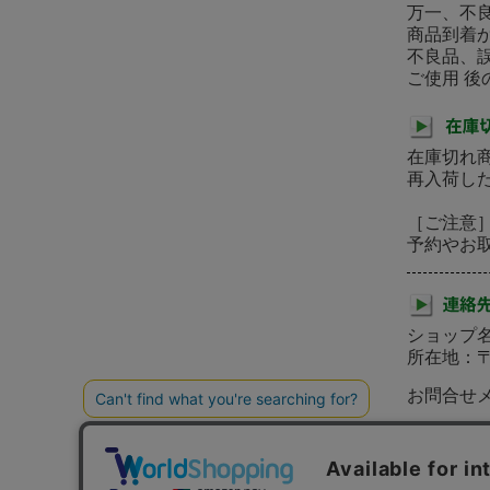
万一、不
商品到着
不良品、
ご使用 
在庫切れ
再入荷し
［ご注意
予約やお
ショップ名
所在地：
お問合せメー