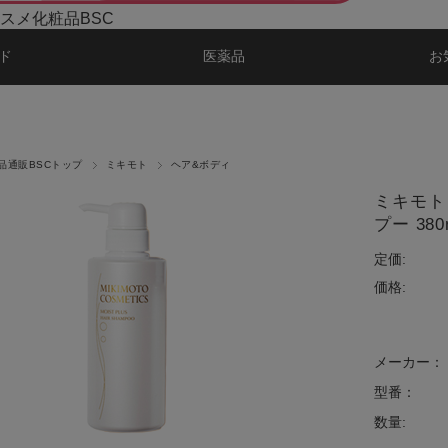
スメ化粧品BSC
ド
医薬品
お
品通販BSCトップ
ミキモト
ヘア&ボディ
ミキモト
プー 380
定価:
価格:
メーカー：
型番：
数量: