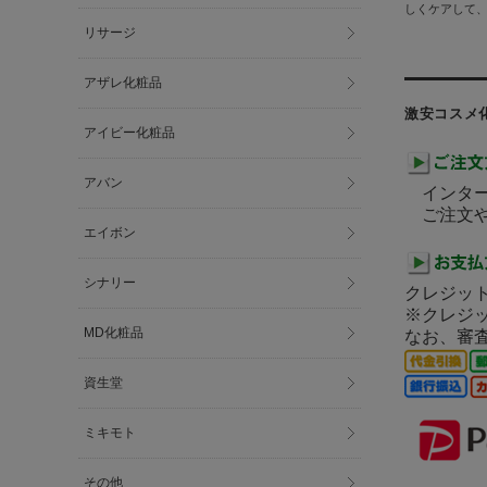
しくケアして
リサージ
アザレ化粧品
激安コスメ
アイビー化粧品
アバン
インター
ご注文や
エイボン
シナリー
クレジット
※クレジ
MD化粧品
なお、審
資生堂
ミキモト
その他