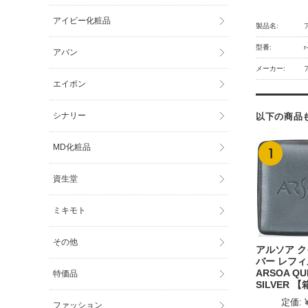
アイビー化粧品
製品名:
型番:
r
アバン
メーカー:
エイボン
シナリー
以下の商品
MD化粧品
資生堂
ミキモト
その他
アルソア 
バー レフィル
ARSOA QU
特価品
SILVER 
定価:
ファッション