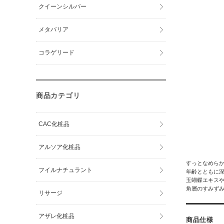
クイーンシルバー
メタバリア
コラゲリード
商品カテゴリ
CAC化粧品
アルソア化粧品
すっとなめら
フイルナチュラント
年齢とともに
玉蝴蝶エキス
角層のすみず
リサージ
アザレ化粧品
商品仕様