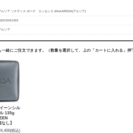
アルソア ソナディス ボーテ エッセンス 40ml ARSOA(アルソア)
-i2015041302
アルソア
も一緒にご注文できます。（数量を選択して、上の「カートに入れる」押
クイーンシル
 135g
EEN
【箱なし】
¥4,400
(税込)