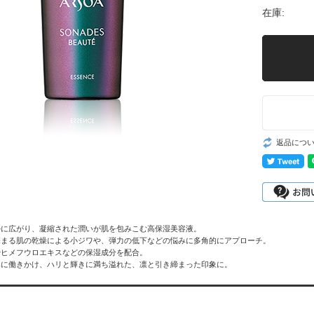
在庫:
返品につ
かに広がり、凝縮された潤いが肌を包みこむ高保湿美容液。
深まる肌の乾燥による小ジワや、弾力の低下などの悩みに多角的にアプローチ。
やヒメフウロエキスなどの保湿成分を配合。
みに働きかけ、ハリと輝きに満ち溢れた、凛と引き締まった印象に。