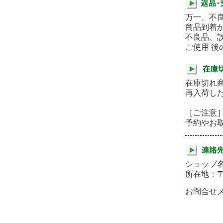
万一、不
商品到着
不良品、
ご使用 
在庫切れ
再入荷し
［ご注意
予約やお
ショップ名
所在地：
お問合せメー