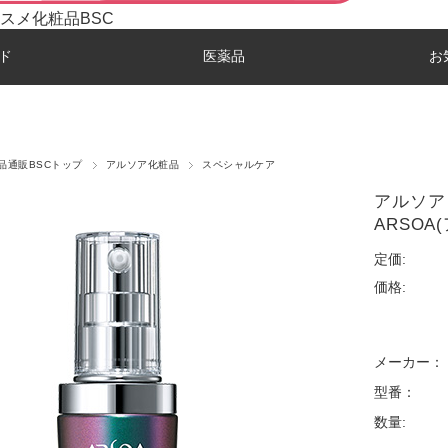
スメ化粧品BSC
ド
医薬品
お
品通販BSCトップ
アルソア化粧品
スペシャルケア
アルソア
ARSOA
定価:
価格:
メーカー：
型番：
数量: