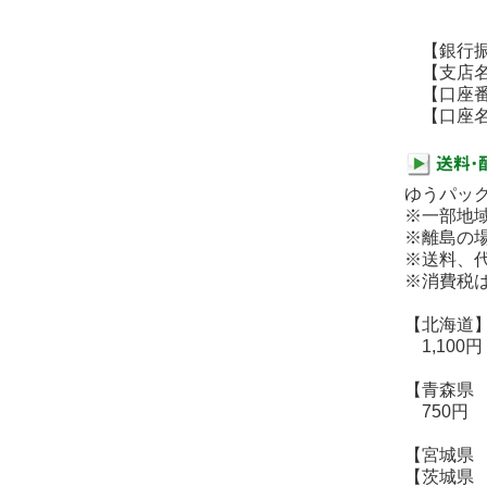
【銀行振
【支店名
【口座番号】
【口座名義
ゆうパッ
※一部地
※離島の
※送料、代
※消費税
【北海道
1,100円
【青森県
750円
【宮城県
【茨城県