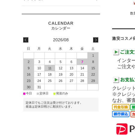
数
激安コスメ
2026/08
日
月
火
水
木
金
土
1
インター
2
3
4
5
6
7
8
ご注文や
9
10
11
12
13
14
15
16
17
18
19
20
21
22
23
24
25
26
27
28
29
30
31
クレジット
■
■
■
今日
定休日
発送のみ
※クレジ
なお、審
定休日でもご注文は受け付けております。
発送は定休日明けに順次行います。