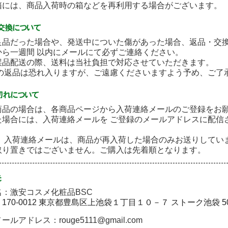
には、商品入荷時の箱などを再利用する場合がございます。
良品だった場合や、発送中についた傷があった場合、返品・交
から一週間 以内にメールにて必ずご連絡ください。
誤品配送の際、送料は当社負担で対応させていただきます。
後の返品は恐れ入りますが、ご遠慮くださいますよう予め、ご了
商品の場合は、各商品ページから入荷連絡メールのご登録をお
た場合には、入荷連絡メールを ご登録のメールアドレスに配信
］ 入荷連絡メールは、商品が再入荷した場合のみお送りしてい
取り置きではございません。ご購入は先着順となります。
：激安コスメ化粧品BSC
〒170-0012 東京都豊島区上池袋１丁目１０－７ ストーク池袋 5
ルアドレス：rouge5111@gmail.com