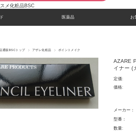
スメ化粧品BSC
ド
医薬品
お
品通販BSCトップ
アザレ化粧品
ポイントメイク
AZARE
イナー (
定価:
価格:
メーカー：
型番：
数量: