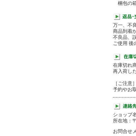
梱包の箱
万一、不
商品到着
不良品、
ご使用 
在庫切れ
再入荷し
［ご注意
予約やお
ショップ名
所在地：
お問合せメー