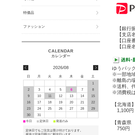
特価品
ファッション
【銀行振
【支店名
【口座番号】
【口座名義
2026/08
ゆうパッ
※一部地
日
月
火
水
木
金
土
※離島の
1
※送料、代
2
3
4
5
6
7
8
※消費税
9
10
11
12
13
14
15
16
17
18
19
20
21
22
【北海道
23
24
25
26
27
28
29
1,100円
30
31
■
■
■
今日
定休日
発送のみ
【青森県
750円
定休日でもご注文は受け付けております。
発送は定休日明けに順次行います。