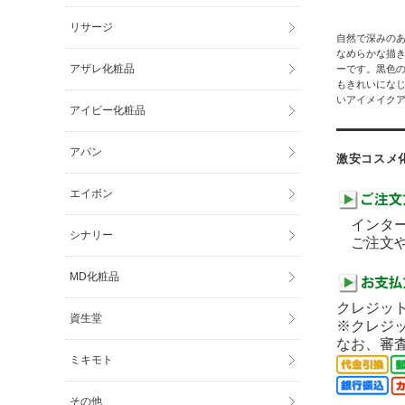
リサージ
自然で深みの
なめらかな描
アザレ化粧品
ーです。黒色
もきれいにな
いアイメイク
アイビー化粧品
アバン
激安コスメ
エイボン
インター
シナリー
ご注文や
MD化粧品
クレジット
資生堂
※クレジ
なお、審
ミキモト
その他