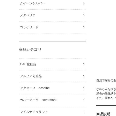
クイーンシルバー
メタバリア
コラゲリード
商品カテゴリ
CAC化粧品
アルソア化粧品
自然で深みのあ
アクセーヌ acseine
なめらかな描
黒色の酸化鉄
また、優れた
カバーマーク covermark
フイルナチュラント
商品説明