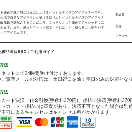
ある発色で魅力的な目元に仕上げるペンシルタイプのアイライナーです。
製品名:
き心地で自然なアイラインが描ける繰り出しペンシルタイプのアイライナ
の酸化鉄を高配合することにより、くっきりとした発色でアイシャドウに
型番:
じみます。また、優れたフィット感でくずれにくく、初心者にも描きやす
アップアイテムです。
メーカー:
化粧品通販BSC｜ご利用ガイド
ネットにて24時間受け付けております。
ご質問メールの対応は、土日祝日を除く平日のみの対応とな
カード決済、代金引換(手数料370円)、後払い決済(手数料37
ットカード・後払いは審査があり、決済不可となった場合は別
査不可によるキャンセルはキャンセル料がかかります。