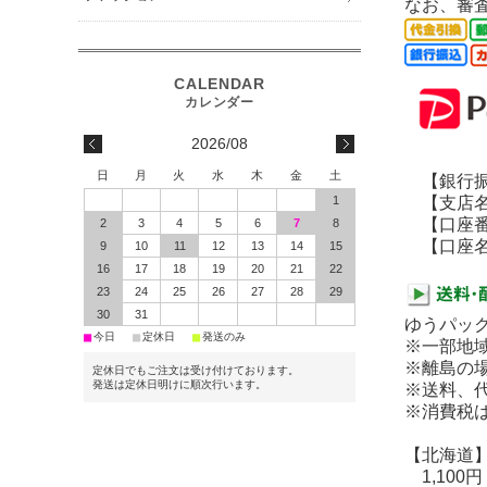
なお、審
2026/08
日
月
火
水
木
金
土
【銀行振
1
【支店名
【口座番号】
2
3
4
5
6
7
8
【口座名義
9
10
11
12
13
14
15
16
17
18
19
20
21
22
23
24
25
26
27
28
29
30
31
ゆうパッ
■
■
■
今日
定休日
発送のみ
※一部地
※離島の
定休日でもご注文は受け付けております。
発送は定休日明けに順次行います。
※送料、代
※消費税
【北海道
1,100円