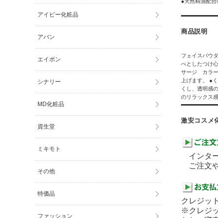
●天然精油配合
アイビー化粧品
商品説明
アバン
フェイスパウダ
エイボン
べとしたつけ心
サージ カラ
上げます。 ●
シナリー
くし、透明感の
のリラックス
MD化粧品
激安コスメ
資生堂
ミキモト
インター
ご注文や
その他
特価品
クレジット
※クレジ
ファッション