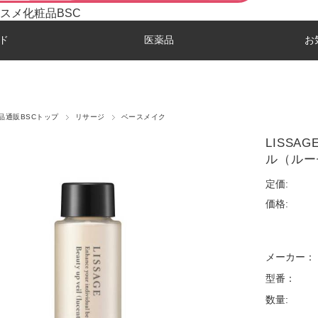
スメ化粧品BSC
ド
医薬品
お
品通販BSCトップ
リサージ
ベースメイク
LISS
ル（ルー
定価:
価格:
メーカー：
型番：
数量: