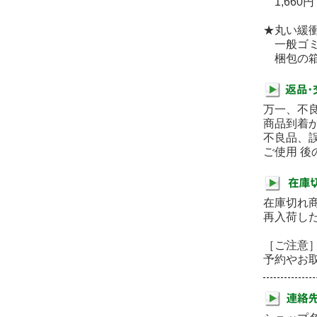
1,660円
★丸い緩
一般ゴミ
梱包の箱
万一、不
商品到着
不良品、
ご使用 
在庫切れ
再入荷し
［ご注意
予約やお