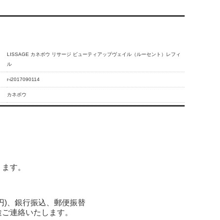
LISSAGE カネボウ リサージ ビューティアップヴェイル（ルーセント）レフィ
ル
r-i2017090114
カネボウ
ります。
0円)、銀行振込、郵便振替
途ご連絡いたします。