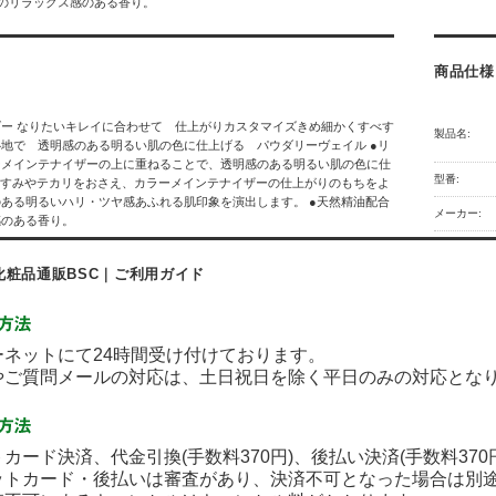
のリラックス感のある香り。
商品仕様
ー なりたいキレイに合わせて 仕上がりカスタマイズきめ細かくすべす
製品名:
地で 透明感のある明るい肌の色に仕上げる パウダリーヴェイル ●リ
ーメインテナイザーの上に重ねることで、透明感のある明るい肌の色に仕
型番:
くすみやテカリをおさえ、カラーメインテナイザーの仕上がりのもちをよ
ある明るいハリ・ツヤ感あふれる肌印象を演出します。 ●天然精油配合
メーカー:
感のある香り。
化粧品通販BSC｜ご利用ガイド
ネットにて24時間受け付けております。
ご質問メールの対応は、土日祝日を除く平日のみの対応とな
カード決済、代金引換(手数料370円)、後払い決済(手数料37
ットカード・後払いは審査があり、決済不可となった場合は別