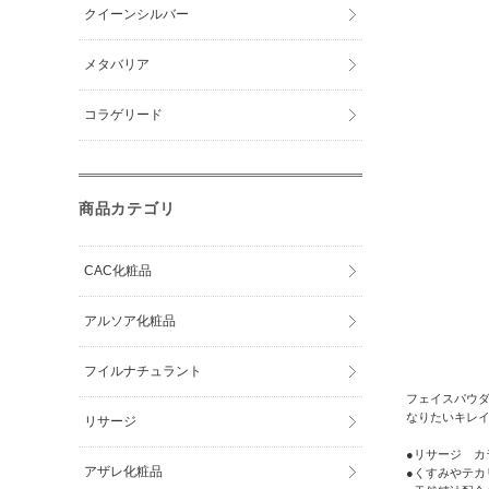
クイーンシルバー
メタバリア
コラゲリード
商品カテゴリ
CAC化粧品
アルソア化粧品
フイルナチュラント
フェイスパウ
なりたいキレ
リサージ
●リサージ 
アザレ化粧品
●くすみやテ