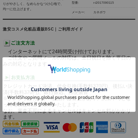
型番:
r-i2017090115
りがやさしく、なめらかなつけ心地で、
均一に仕上げます。
メーカー:
カネボウ
激安コスメ化粧品通販BSC｜ご利用ガイド
インターネットにて24時間受け付けております。
ご注文やご質問メールの対応は、土日祝日を除く平日の
みの対応となります。
クレジットカード決済、代金引換(手数料370円)、後払い決
済(手数料370円)、銀行振込、郵便振替
※クレジットカード・後払いは審査があり、決済不可とな
った場合は別途ご連絡いたします。
なお、審査不可によるキャンセルはキャンセル料がかかり
ます。