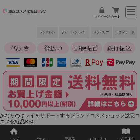
マイページ
カート
メンブレン
クイーンシルバー
メタバリア
コラゲリード
あなたのキレイをサポートするブランドコスメショップ激安コ
スメ化粧品BSC
トップ
ブランド
医薬品
お気に入り
ご利用案内