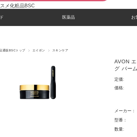
スメ化粧品BSC
ド
医薬品
お
品通販BSCトップ
エイボン
スキンケア
AVON
グ バーム 
定価:
価格:
メーカー：
型番：
数量: