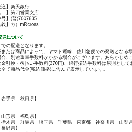
込】楽天銀行
 】第四営業支店
(普)7007835
】カ）mRcross
クでの配送となります。
域または商品によって、ヤマト運輸、佐川急便での発送となる
場合、別途重量手数料がかかる場合がこざいます。あらかじめ
金引換・後払い手数料(370円)、銀行振込手数料は原則とし
は全て商品代金(税込価格)に含んで表示しています。
】
 岩手県 秋田県】
 山形県 福島県】
 栃木県 群馬県 埼玉県 千葉県 東京都 神奈川県 山梨
 長野県】