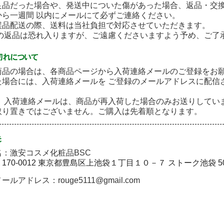
良品だった場合や、発送中についた傷があった場合、返品・交
から一週間 以内にメールにて必ずご連絡ください。
誤品配送の際、送料は当社負担で対応させていただきます。
後の返品は恐れ入りますが、ご遠慮くださいますよう予め、ご了
商品の場合は、各商品ページから入荷連絡メールのご登録をお
た場合には、入荷連絡メールを ご登録のメールアドレスに配信
］ 入荷連絡メールは、商品が再入荷した場合のみお送りしてい
取り置きではございません。ご購入は先着順となります。
：激安コスメ化粧品BSC
〒170-0012 東京都豊島区上池袋１丁目１０－７ ストーク池袋 5
ルアドレス：rouge5111@gmail.com