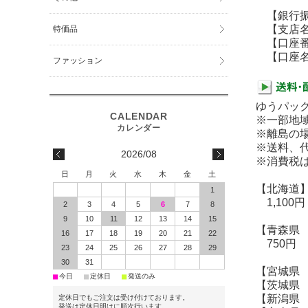
【銀行振
【支店名
特価品
【口座番号】
【口座名義
ファッション
ゆうパッ
※一部地
※離島の
※送料、代
2026/08
※消費税
日
月
火
水
木
金
土
【北海道
1
1,100円
2
3
4
5
6
7
8
9
10
11
12
13
14
15
【青森県
16
17
18
19
20
21
22
750円
23
24
25
26
27
28
29
30
31
【宮城県
■
■
■
今日
定休日
発送のみ
【茨城県
【新潟県
定休日でもご注文は受け付けております。
発送は定休日明けに順次行います。