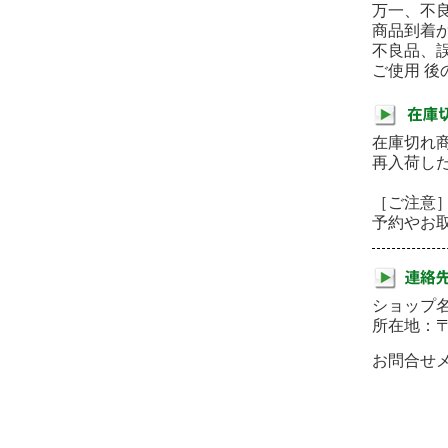
万一、不
商品到着
不良品、
ご使用 
在庫切れ
再入荷し
［ご注意
予約やお
ショップ名
所在地：
お問合せメー