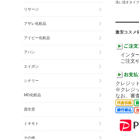
洗い流すタイ
リサージ
アザレ化粧品
激安コスメ
アイビー化粧品
アバン
インター
ご注文や
エイボン
シナリー
クレジット
※クレジ
MD化粧品
なお、審
資生堂
ミキモト
その他