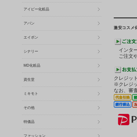
アイビー化粧品
アバン
激安コスメ
エイボン
インター
シナリー
ご注文や
MD化粧品
クレジット
資生堂
※クレジ
なお、審
ミキモト
その他
特価品
ファッション