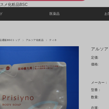
スメ化粧品BSC
ド
医薬品
お
品通販BSCトップ
アルソア化粧品
ティネ
アルソア 
定価:
価格:
メーカー：
型番：
数量:
在庫: