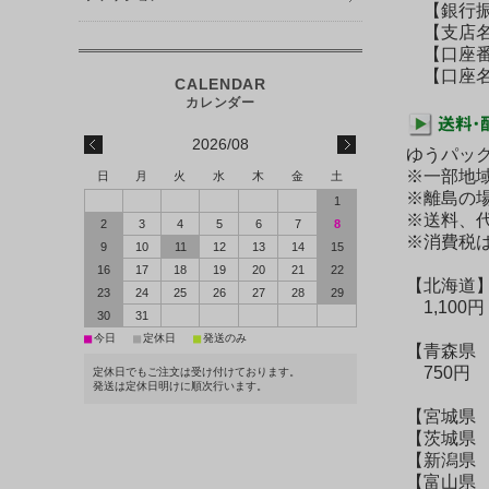
【銀行振
【支店名
【口座番号】
【口座名義
2026/08
ゆうパッ
※一部地
日
月
火
水
木
金
土
※離島の
1
※送料、代
2
3
4
5
6
7
8
※消費税
9
10
11
12
13
14
15
16
17
18
19
20
21
22
【北海道
23
24
25
26
27
28
29
1,100円
30
31
■
■
■
今日
定休日
発送のみ
【青森県
750円
定休日でもご注文は受け付けております。
発送は定休日明けに順次行います。
【宮城県
【茨城県
【新潟県
【富山県