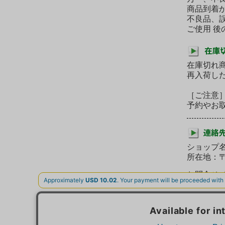
商品到着
不良品、
ご使用 
在庫切れ
再入荷し
［ご注意
予約やお
ショップ名
所在地：
お問合せメー