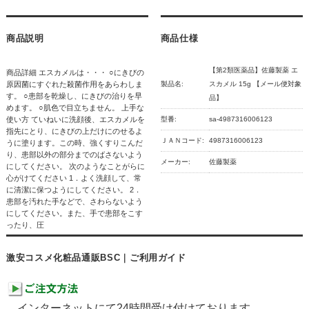
商品説明
商品仕様
【第2類医薬品】佐藤製薬 エ
商品詳細 エスカメルは・・・ ○にきびの
原因菌にすぐれた殺菌作用をあらわしま
製品名:
スカメル 15g 【メール便対象
す。 ○患部を乾燥し、にきびの治りを早
品】
めます。 ○肌色で目立ちません。 上手な
使い方 ていねいに洗顔後、エスカメルを
型番:
sa-4987316006123
指先にとり、にきびの上だけにのせるよ
ＪＡＮコード:
4987316006123
うに塗ります。この時、強くすりこんだ
り、患部以外の部分までのばさないよう
メーカー:
佐藤製薬
にしてください。 次のようなことがらに
心がけてください 1．よく洗顔して、常
に清潔に保つようにしてください。 2．
患部を汚れた手などで、さわらないよう
にしてください。また、手で患部をこす
ったり、圧
激安コスメ化粧品通販BSC｜ご利用ガイド
インターネットにて24時間受け付けております。