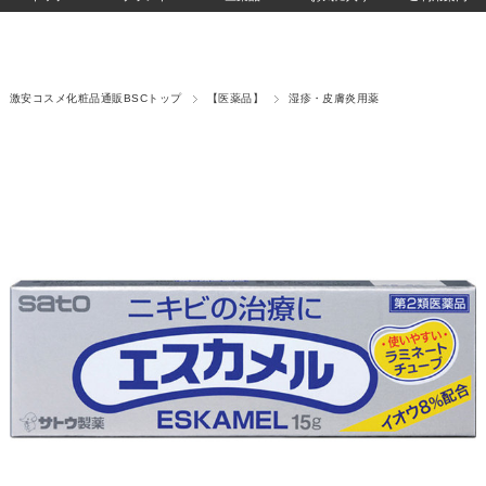
激安コスメ化粧品通販BSCトップ
【医薬品】
湿疹・皮膚炎用薬