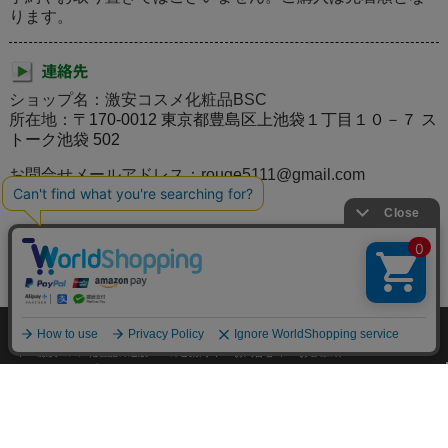
ります。
ショップ名：激安コスメ化粧品BSC
所在地：
〒170-0012 東京都豊島区上池袋１丁目１０－７ ス
トーク池袋 502
お問合せメールアドレス：rouge5111@gmail.com
個人情報の取り扱いについて
特定商取引法に関する表示
激安コスメ化粧品の通販BSCのご案内
お問合せ
お客様の声
サイトマップ
激安コスメ化粧品通販BSC