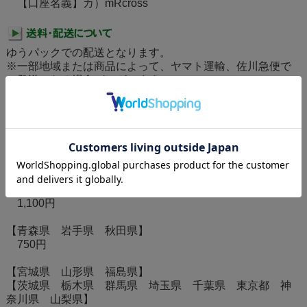
【口座名義】カ）mRcross
ゆうパックでの配送となります。
※一部地域または商品によって、ヤマト運輸、佐川急便で
の発送となる場合がございます。
※離島の場合、別途重量手数料がかかる場合がこざいま
す。あらかじめご了承ください。
※送料、代金引換・後払い手数料(370円)、銀行振込手数料
は原則としてお客様負担にてお願いいたします。
※消費税は全て商品代金(税込価格)に含んで表示していま
す。
【北海道】
1,100円
【青森県 岩手県 秋田県】
750円
【宮城県 山形県 福島県】
【茨城県 栃木県 群馬県 埼玉県 千葉県 東京都 神
奈川県 山梨県】