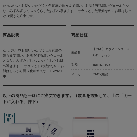
たっぷり1本お使いいただくと角質層の隅々まで潤い、お肌を守る潤いヴェールとな
り、みずみずしくふっくらしたお肌へ導きます。 サラッとした感触なのにお肌はしっ
かり潤う化粧水です。
商品説明
商品仕様
【CAC】エヴィデンス ジェ
たっぷり1本お使いいただくと角質層の
製品名:
隅々まで潤い、お肌を守る潤いヴェール
ルローション
となり、みずみずしくふっくらしたお肌
型番:
cac_c1_693
へ導きます。 サラッとした感触なのにお
肌はしっかり潤う化粧水です。1.2ml×60
メーカー:
CAC化粧品
本
以下の商品も一緒にご注文できます。（数量を選択して、上の「カー
トに入れる」押下）